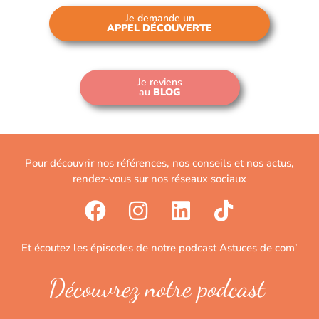
Je demande un
APPEL DÉCOUVERTE
Je reviens
au
BLOG
Pour découvrir nos références, nos conseils et nos actus,
rendez-vous sur nos réseaux sociaux
Et écoutez les épisodes de notre podcast Astuces de com’
Découvrez notre podcast