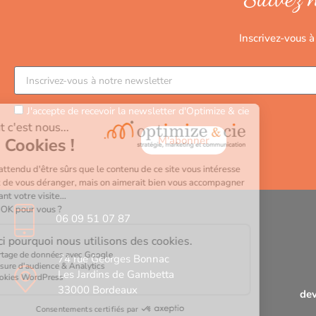
Inscrivez-vous à
J'accepte de recevoir la newsletter d'Optimize & cie
M'abonner
06 09 51 07 87
74 rue Georges Bonnac
Les Jardins de Gambetta
33000 Bordeaux
dev