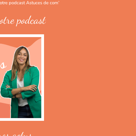
notre podcast Astuces de com’
otre podcast
nos actus