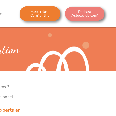
Masterclass
Podcast
ct
Com’ online
Astuces de com’
ation
res ?
sionnel.
experts en