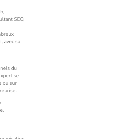
b,
ultant SEO,
ombreux
, avec sa
nnels du
expertise
e ou sur
reprise.
n
e.
mmunication.