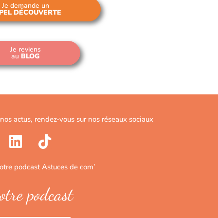
Je demande un
PEL DÉCOUVERTE
Je reviens
au
BLOG
 nos actus, rendez-vous sur nos réseaux sociaux
notre podcast Astuces de com’
otre podcast