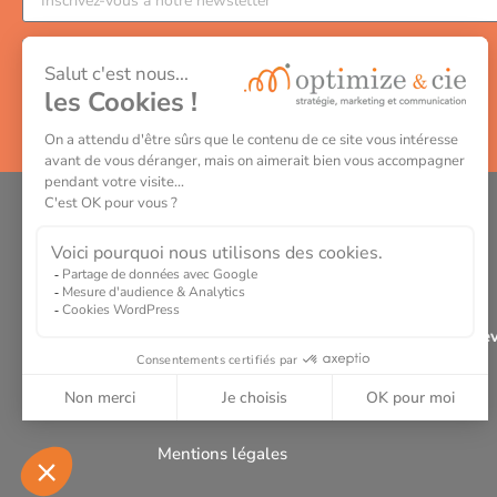
J'accepte de recevoir la newsletter d'Optimize & cie
M'abonner
06 09 51 07 87
74 rue Georges Bonnac
Les Jardins de Gambetta
33000 Bordeaux
dev
natalia@optimizeetcie.com
Mentions légales