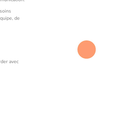
esoins
équipe, de
rder avec