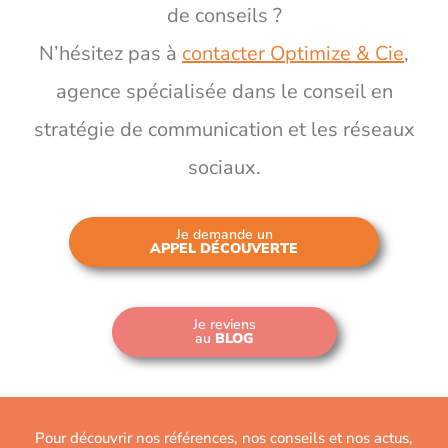
de conseils ?
N’hésitez pas à
contacter Optimize & Cie
,
agence spécialisée dans le conseil en
stratégie de communication et les réseaux
sociaux.
Je demande un
APPEL DÉCOUVERTE
Je reviens
au
BLOG
Pour découvrir nos références, nos conseils et nos actus,